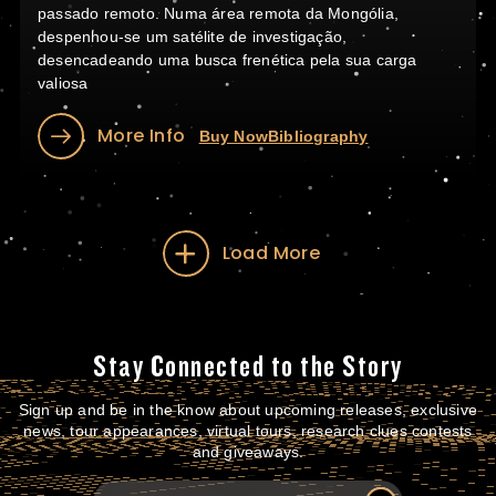
passado remoto. Numa área remota da Mongólia,
despenhou-se um satélite de investigação,
desencadeando uma busca frenética pela sua carga
valiosa
More Info
Buy Now
Bibliography
Load More
Stay Connected to the Story
Sign up and be in the know about upcoming releases, exclusive
news, tour appearances, virtual tours, research clues contests
and giveaways.