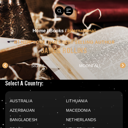
Home
/
Books
/
International
#1 NEW YORK TIMES BEST SELLING AUTHOR
JAMES ROLLINS
SIGMA
MOONFALL
Books Available In
Select A Country:
AUSTRALIA
LITHUANIA
AZERBAIJAN
MACEDONIA
BANGLADESH
NETHERLANDS