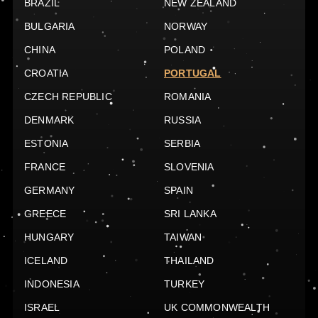
BRAZIL
NEW ZEALAND
BULGARIA
NORWAY
CHINA
POLAND
CROATIA
PORTUGAL
CZECH REPUBLIC
ROMANIA
DENMARK
RUSSIA
ESTONIA
SERBIA
FRANCE
SLOVENIA
GERMANY
SPAIN
GREECE
SRI LANKA
HUNGARY
TAIWAN
ICELAND
THAILAND
INDONESIA
TURKEY
ISRAEL
UK COMMONWEALTH