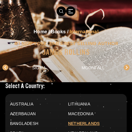
Home
/
Books
/
International
#1 NEW YORK TIMES BEST SELLING AUTHOR
JAMES ROLLINS
SIGMA
MOONFALL
Books Available In
Select A Country:
AUSTRALIA
LITHUANIA
AZERBAIJAN
MACEDONIA
BANGLADESH
NETHERLANDS