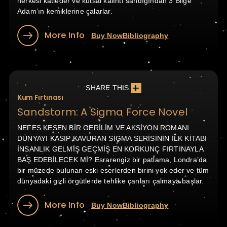
herkesi katleder ve kutsal kalıntı sandığından 3 Bilge
Adam’ın kemiklerine çalarlar.
More Info
Buy Now
Bibliography
SHARE THIS:
Kum Fırtınası
Sandstorm: A Sigma Force Novel
NEFES KESEN BİR GERİLİM VE AKSİYON ROMANI
DÜNYAYI KASIP KAVURAN SİGMA SERİSİNİN İLK KİTABI
İNSANLIK GELMİŞ GEÇMİŞ EN KORKUNÇ FIRTINAYLA
BAŞ EDEBİLECEK Mİ? Esrarengiz bir patlama, Londra’da
bir müzede bulunan eski eserlerden birini yok eder ve tüm
dünyadaki gizli örgütlerde tehlike çanları çalmaya başlar.
More Info
Buy Now
Bibliography