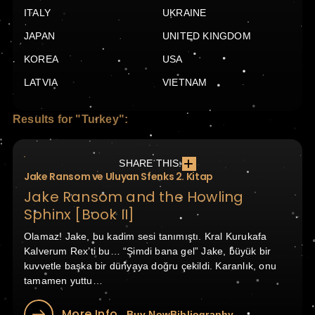
ITALY
UKRAINE
JAPAN
UNITED KINGDOM
KOREA
USA
LATVIA
VIETNAM
Results for "Turkey":
SHARE THIS:
Jake Ransom ve Uluyan Sfenks 2. Kitap
Jake Ransom and the Howling
Sphinx [Book II]
Olamaz! Jake, bu kadim sesi tanımıştı. Kral Kurukafa
Kalverum Rex’ti bu… “Şimdi bana gel” Jake, büyük bir
kuvvetle başka bir dünyaya doğru çekildi. Karanlık, onu
tamamen yuttu…
More Info
Buy Now
Bibliography