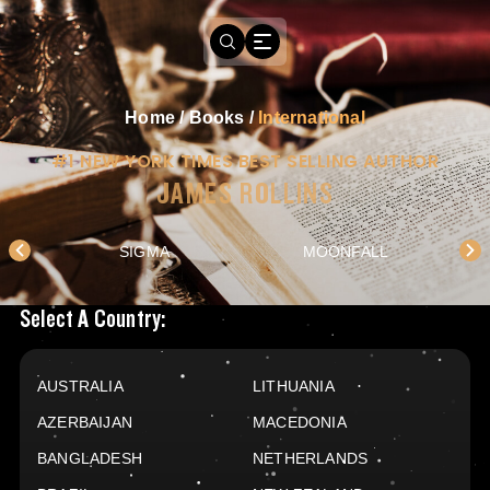
Home
/
Books
/
International
#1 NEW YORK TIMES BEST SELLING AUTHOR
JAMES ROLLINS
SIGMA
MOONFALL
Books Available In
Select A Country:
AUSTRALIA
LITHUANIA
AZERBAIJAN
MACEDONIA
BANGLADESH
NETHERLANDS