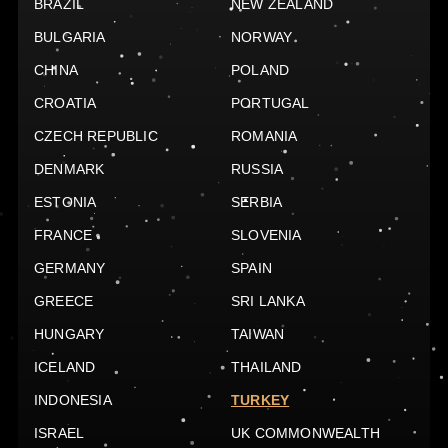
BRAZIL
NEW ZEALAND
BULGARIA
NORWAY
CHINA
POLAND
CROATIA
PORTUGAL
CZECH REPUBLIC
ROMANIA
DENMARK
RUSSIA
ESTONIA
SERBIA
FRANCE
SLOVENIA
GERMANY
SPAIN
GREECE
SRI LANKA
HUNGARY
TAIWAN
ICELAND
THAILAND
INDONESIA
TURKEY
ISRAEL
UK COMMONWEALTH