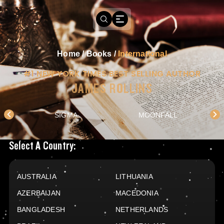
Home
/
Books
/
International
#1 NEW YORK TIMES BEST SELLING AUTHOR
JAMES ROLLINS
SIGMA
MOONFALL
Books Available In
Select A Country:
AUSTRALIA
LITHUANIA
AZERBAIJAN
MACEDONIA
BANGLADESH
NETHERLANDS