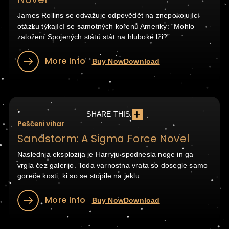
James Rollins se odvažuje odpovědět na znepokojující
otázku týkající se samotných kořenů Ameriky: “Mohlo
založení Spojených států stát na hluboké lži?”
More Info
Buy Now
Download
SHARE THIS:
Peščeni vihar
Sandstorm: A Sigma Force Novel
Naslednja eksplozija je Harryju spodnesla noge in ga
vrgla čez galerijo. Toda varnostna vrata so dosegle samo
goreče kosti, ki so se stopile na jeklu.
More Info
Buy Now
Download