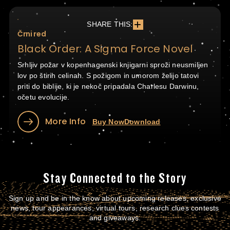
SHARE THIS:
Črni red
Black Order: A Sigma Force Novel
Srhljiv požar v kopenhagenski knjigarni sproži neusmiljen
lov po štirih celinah. S požigom in umorom želijo tatovi
priti do biblije, ki je nekoč pripadala Charlesu Darwinu,
očetu evolucije.
More Info
Buy Now
Download
Stay Connected to the Story
Sign up and be in the know about upcoming releases, exclusive
news, tour appearances, virtual tours, research clues contests
and giveaways.