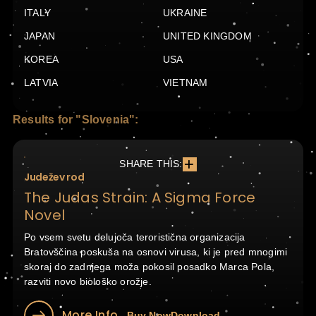
ITALY
UKRAINE
JAPAN
UNITED KINGDOM
KOREA
USA
LATVIA
VIETNAM
Results for "Slovenia":
SHARE THIS:
Judežev rod
The Judas Strain: A Sigma Force
Novel
Po vsem svetu delujoča teroristična organizacija
Bratovščina poskuša na osnovi virusa, ki je pred mnogimi
skoraj do zadnjega moža pokosil posadko Marca Pola,
razviti novo biološko orožje.
More Info
Buy Now
Download