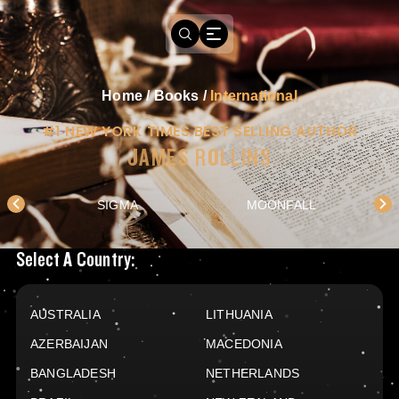
Home
/
Books
/
International
#1 NEW YORK TIMES BEST SELLING AUTHOR
JAMES ROLLINS
SIGMA
MOONFALL
Books Available In
Select A Country:
AUSTRALIA
LITHUANIA
AZERBAIJAN
MACEDONIA
BANGLADESH
NETHERLANDS