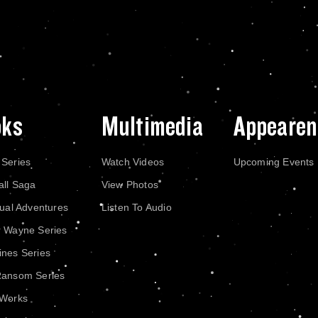
oks
Multimedia
Appearen
 Series
Watch Videos
Upcoming Events
all Saga
View Photos
dual Adventures
Listen To Audio
r Wayne Series
nes Series
Ransom Series
 Works