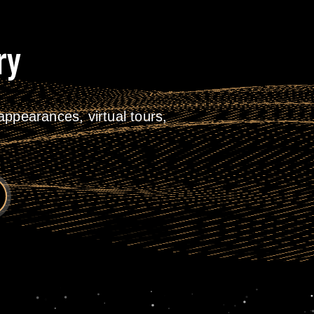
ry
ppearances, virtual tours,