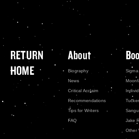
RETURN
About
Bo
HOME
Biography
Sigma
News
Moonf
Critical Acclaim
Indivi
Recommendations
Tucke
Tips for Writers
Sangui
FAQ
Jake 
Other