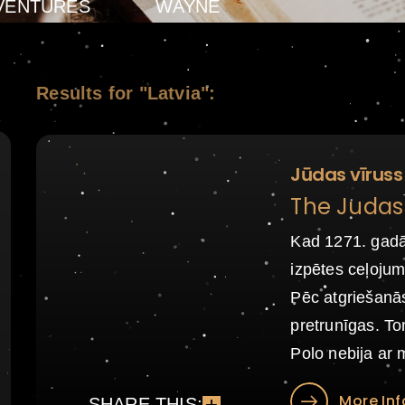
VENTURES
WAYNE
Results for "Latvia":
Jūdas vīruss
The Judas 
Kad 1271. gadā
izpētes ceļojum
Pēc atgriešanās
pretrunīgas. T
Polo nebija ar m
More Inf
SHARE THIS: