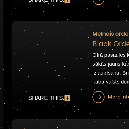
Melnais orde
Black Orde
Otrā pasaules k
sākās jauns kar
izlaupīšanu. Br
katra valsts do
More Inf
SHARE THIS: