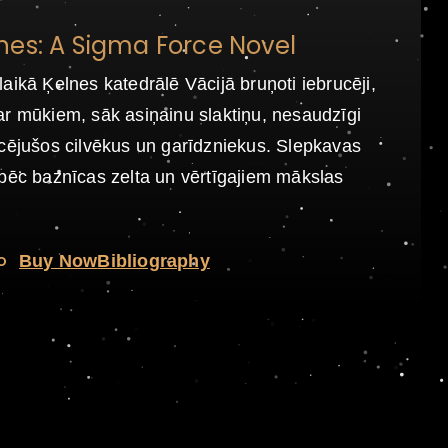
nes: A Sigma Force Novel
aikā Ķelnes katedrālē Vācijā bruņoti iebrucēji,
r mūkiem, sāk asiņainu slaktiņu, nesaudzīgi
cējušos cilvēkus un garīdzniekus. Slepkavas
pēc baznīcas zelta un vērtīgajiem mākslas
o
Buy Now
Bibliography