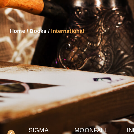
Home
/
Books
/
International
SIGMA
MOONFALL
IN