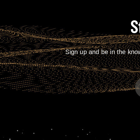
S
Sign up and be in the kno