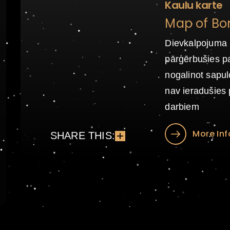
Kaulu karte
Map of Bo
Dievkalpojuma l
pārģērbušies pa
nogalinot sapul
nav ieradušies 
darbiem
More Inf
SHARE THIS: