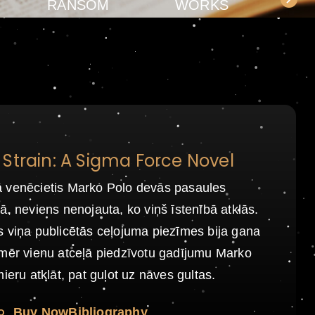
RANSOM
WORKS
Strain: A Sigma Force Novel
 venēcietis Marko Polo devās pasaules
ā, neviens nenojauta, ko viņš īstenībā atklās.
 viņa publicētās ceļojuma piezīmes bija gana
omēr vienu atceļā piedzīvotu gadījumu Marko
ieru atklāt, pat guļot uz nāves gultas.
o
Buy Now
Bibliography