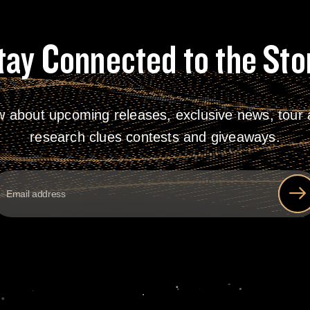
tay Connected to the Sto
w about upcoming releases, exclusive news, tour a
research clues contests and giveaways.