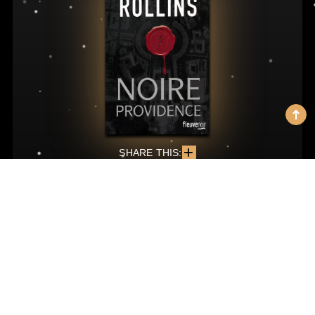
SHARE THIS:
Noire providence
The Eye of God: A Sigma Force Novel
Une arme qui pourrait changer la destinée de l’humanité
excite toutes les convoitises. Alors qu’une étrange comète
s’approche de la Terre, au Vatican, un mystérieux colis est
livré au préfet des Archives secrètes ; à l’intérieur, un
crâne humain gravé de phrases en araméen ancien et un
livre relié en peau humaine. Un test ADN révèle qu’il s’agit
de la peau de Gengis Khan, le grand conquérant mongol
dont la tombe disparue