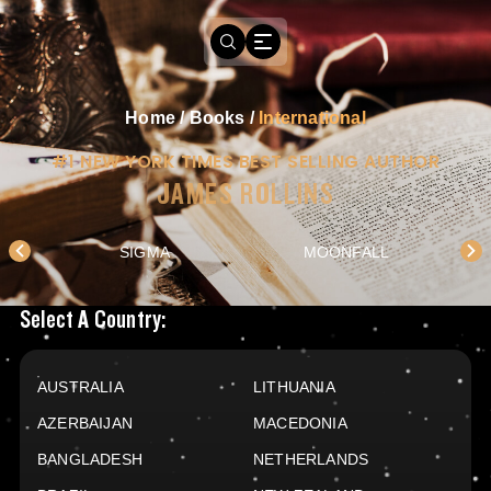
Home
/
Books
/
International
#1 NEW YORK TIMES BEST SELLING AUTHOR
JAMES ROLLINS
SIGMA
MOONFALL
Books Available In
Select A Country:
AUSTRALIA
LITHUANIA
AZERBAIJAN
MACEDONIA
BANGLADESH
NETHERLANDS