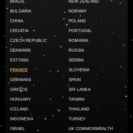
BRAZIL
NEW ZEALAND
BULGARIA
NORWAY
CHINA
POLAND
CROATIA
PORTUGAL
CZECH REPUBLIC
ROMANIA
DENMARK
RUSSIA
ESTONIA
SERBIA
FRANCE
SLOVENIA
GERMANY
SPAIN
GREECE
SRI LANKA
HUNGARY
TAIWAN
ICELAND
THAILAND
INDONESIA
TURKEY
ISRAEL
UK COMMONWEALTH