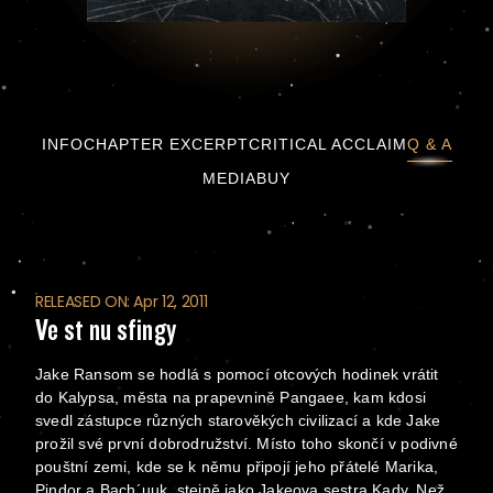
Ve stínu sfingy
INFO
CHAPTER EXCERPT
CRITICAL ACCLAIM
Q & A
MEDIA
BUY
RELEASED ON: Apr 12, 2011
Ve stínu sfingy
Jake Ransom se hodlá s pomocí otcových hodinek vrátit
do Kalypsa, města na prapevnině Pangaee, kam kdosi
svedl zástupce různých starověkých civilizací a kde Jake
prožil své první dobrodružství. Místo toho skončí v podivné
pouštní zemi, kde se k němu připojí jeho přátelé Marika,
Pindor a Bach´uuk, stejně jako Jakeova sestra Kady. Než