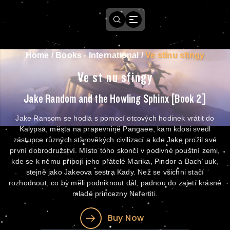
Home
/
Books - International
/
Ve stínu sfingy
Ve stínu sfingy
Jake Random and the Howling Sphinx [Book 2]
Jake Ransom se hodlá s pomocí otcových hodinek vrátit do
Kalypsa, města na prapevnině Pangaee, kam kdosi svedl
zástupce různých starověkých civilizací a kde Jake prožil své
první dobrodružství. Místo toho skončí v podivné pouštní zemi,
kde se k němu připojí jeho přátelé Marika, Pindor a Bach´uuk,
stejně jako Jakeova sestra Kady. Než se všichni stačí
rozhodnout, co by měli podniknout dál, padnou do zajetí krásné
mladé princezny Nefertiti.
Buy Now