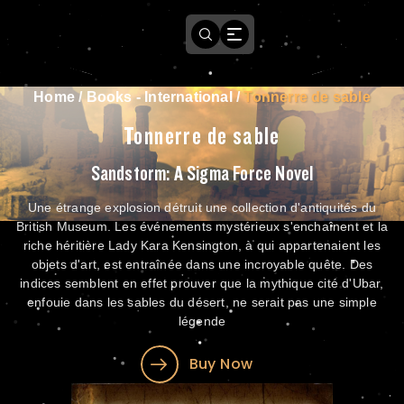
Home
/
Books - International
/
Tonnerre de sable
Tonnerre de sable
Sandstorm: A Sigma Force Novel
Une étrange explosion détruit une collection d'antiquités du
British Museum. Les événements mystérieux s'enchaînent et la
riche héritière Lady Kara Kensington, à qui appartenaient les
objets d'art, est entraînée dans une incroyable quête. Des
indices semblent en effet prouver que la mythique cité d'Ubar,
enfouie dans les sables du désert, ne serait pas une simple
légende
Buy Now