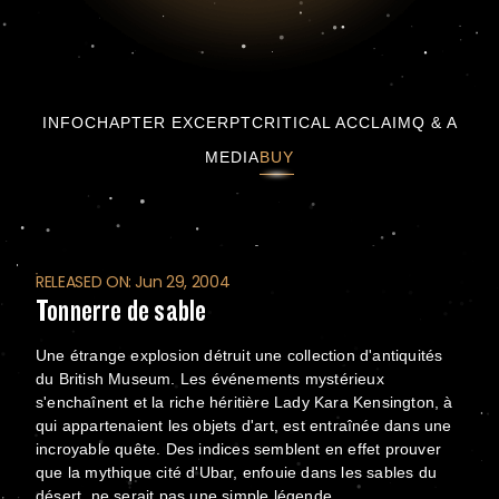
Tonnerre de sable
INFO
CHAPTER EXCERPT
CRITICAL ACCLAIM
Q & A
MEDIA
BUY
RELEASED ON: Jun 29, 2004
Tonnerre de sable
Une étrange explosion détruit une collection d'antiquités
du British Museum. Les événements mystérieux
s'enchaînent et la riche héritière Lady Kara Kensington, à
qui appartenaient les objets d'art, est entraînée dans une
incroyable quête. Des indices semblent en effet prouver
que la mythique cité d'Ubar, enfouie dans les sables du
désert, ne serait pas une simple légende