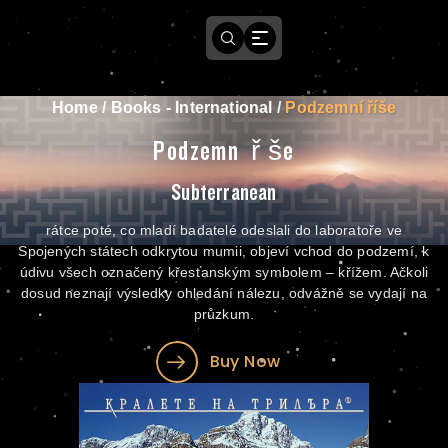
Home
/
Books - International
/
Podzemní říše
Podzemní říše
Subterranean
rátce poté, co mladí badatelé odeslali do laboratoře ve
Spojených státech odkrytou mumii, objeví vchod do podzemí, k
údivu všech označený křesťanským symbolem – křížem. Ačkoli
dosud neznají výsledky ohledání nálezu, odvážně se vydají na
průzkum.
Buy Now