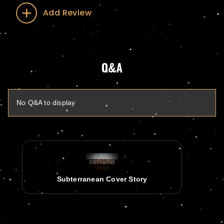
Add Review
Q&A
No Q&A to display
Subterranean Cover Story