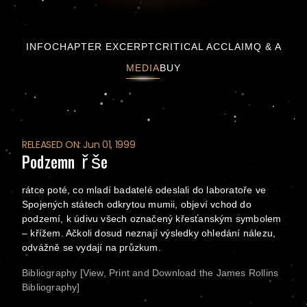
Podzemní říše
INFO
CHAPTER EXCERPT
CRITICAL ACCLAIM
Q & A
MEDIA
BUY
RELEASED ON: Jun 01, 1999
Podzemní říše
rátce poté, co mladí badatelé odeslali do laboratoře ve
Spojených státech odkrytou mumii, objeví vchod do
podzemí, k údivu všech označený křesťanským symbolem
– křížem. Ačkoli dosud neznají výsledky ohledání nálezu,
odvážně se vydají na průzkum.
Bibliography [View, Print and Download the James Rollins
Bibliography]