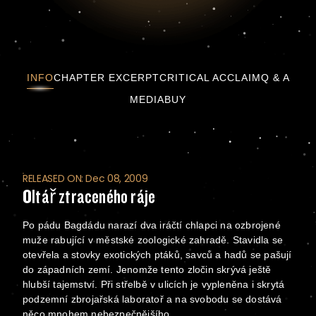
Oltář ztraceného ráje
INFO
CHAPTER EXCERPT
CRITICAL ACCLAIM
Q & A
MEDIA
BUY
RELEASED ON: Dec 08, 2009
Oltář ztraceného ráje
Po pádu Bagdádu narazí dva iráčtí chlapci na ozbrojené
muže rabující v městské zoologické zahradě. Stavidla se
otevřela a stovky exotických ptáků, savců a hadů se pašují
do západních zemí. Jenomže tento zločin skrývá ještě
hlubší tajemství. Při střelbě v ulicích je vypleněna i skrytá
podzemní zbrojařská laboratoř a na svobodu se dostává
něco mnohem nebezpečnějšího.