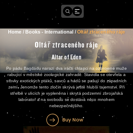
Home
/
Books - International
/
Oltář ztraceného ráje
Oltář ztraceného ráje
Altar of Eden
Po pádu Bagdádu narazí dva iráčtí chlapci na ozbrojené muže
rabující v městské zoologické zahradě. Stavidla se otevřela a
stovky exotických ptáků, savců a hadů se pašují do západních
zemí. Jenomže tento zločin skrývá ještě hlubší tajemství. Při
střelbě v ulicích je vypleněna i skrytá podzemní zbrojařská
laboratoř a na svobodu se dostává něco mnohem
nebezpečnějšího.
Buy Now