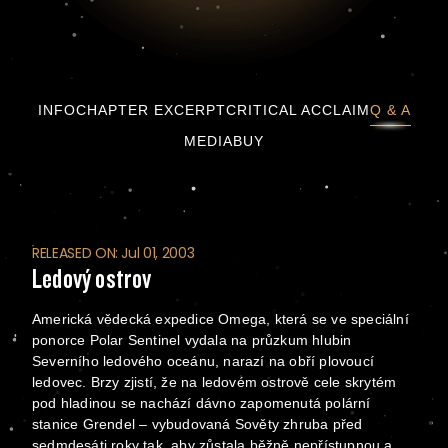
Ledový ostrov
INFO
CHAPTER EXCERPT
CRITICAL ACCLAIM
Q & A
MEDIA
BUY
RELEASED ON: Jul 01, 2003
Ledový ostrov
Americká vědecká expedice Omega, která se ve speciální
ponorce Polar Sentinel vydala na průzkum hlubin
Severního ledového oceánu, narazí na obří plovoucí
ledovec. Brzy zjistí, že na ledovém ostrově cele skrytém
pod hladinou se nachází dávno zapomenutá polární
stanice Grendel – vybudovaná Sověty zhruba před
sedmdesáti roky tak, aby zůstala běžně nepřístupnou a