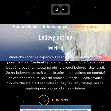
Home
/
Books - International
/
Ledový ostrov
Ledový ostrov
Ice Hunt
Americká vědecká expedice Omega, která se ve speciální
ponorce Polar Sentinel vydala na průzkum hlubin Severního
ledového oceánu, narazí na obří plovoucí ledovec. Brzy zjistí,
že na ledovém ostrově cele skrytém pod hladinou se nachází
dávno zapomenutá polární stanice Grendel – vybudovaná
Sověty zhruba před sedmdesáti roky tak, aby zůstala běžně
nepřístupnou a prakticky neviditelnou.
Buy Now