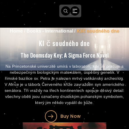
Home
/
Books - International
/
Klíč soudného dne
Klíč soudného dne
The Doomsday Key: A Sigma Force Novel
Na Princetonské univerzitě umírá v laboratoři, kde se pracuje s
nebezpečným biologickým materiálem, úspěšný genetik. V
římské bazilice sv. Petra je nalezen mrtvý vatikánský archeolog.
V Africe je u tábora Červeného kříže zavražděn syn amerického
senátora. Tři vraždy na třech kontinentech spojuje děsivý detail:
všechny oběti jsou označeny druidským pohanským symbolem,
který jim někdo vypálil do kůže.
Buy Now