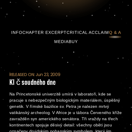
Klíč soudného dne
INFO
CHAPTER EXCERPT
CRITICAL ACCLAIM
Q & A
MEDIA
BUY
RELEASED ON: Jun 23, 2009
Klíč soudného dne
Na Princetonské univerzitě umírá v laboratoři, kde se
pracuje s nebezpečným biologickým materiálem, úspěšný
genetik. V římské bazilice sv. Petra je nalezen mrtvý
vatikánský archeolog. V Africe je u tábora Červeného kříže
zavražděn syn amerického senátora. Tři vraždy na třech
kontinentech spojuje děsivý detail: všechny oběti jsou
označeny druidským pohanským symbolem, který jim