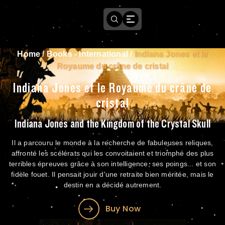
Home
/
Books - International
/
Indiana Jones et le
Royaume du crâne de cristal
Indiana Jones et le Royaume du crâne de
cristal
Indiana Jones and the Kingdom of the Crystal Skull
Il a parcouru le monde à la recherche de fabuleuses reliques,
affronté les scélérats qui les convoitaient et triomphé des plus
terribles épreuves grâce à son intelligence, ses poings... et son
fidèle fouet. Il pensait jouir d'une retraite bien méritée, mais le
destin en a décidé autrement.
Buy Now