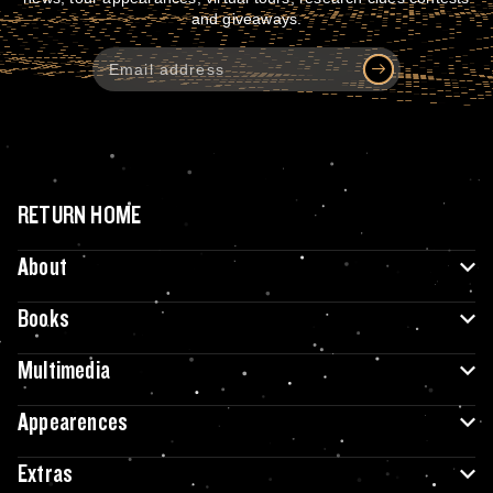
and giveaways.
RETURN HOME
About
Books
Multimedia
Appearences
Extras