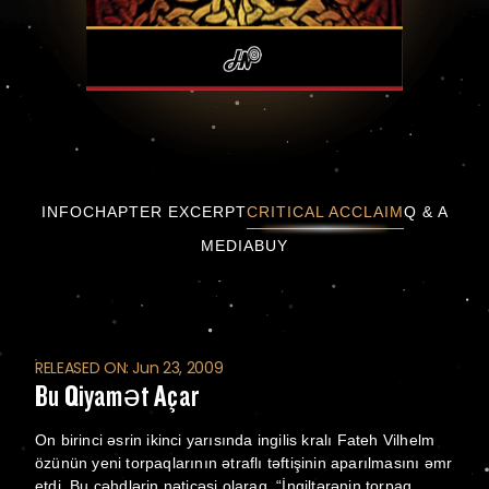
Bu Qiyamət Açar
INFO
CHAPTER EXCERPT
CRITICAL ACCLAIM
Q & A
MEDIA
BUY
RELEASED ON: Jun 23, 2009
Bu Qiyamət Açar
On birinci əsrin ikinci yarısında ingilis kralı Fateh Vilhelm
özünün yeni torpaqlarının ətraflı təftişinin aparılmasını əmr
etdi. Bu cəhdlərin nəticəsi olaraq, “İngiltərənin torpaq