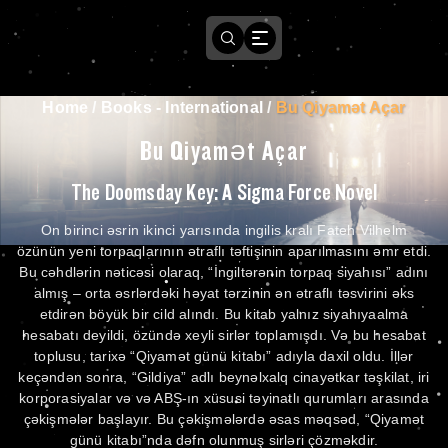
Home
/
Books - International
/
Bu Qiyamət Açar
Bu Qiyamət Açar
The Doomsday Key: A Sigma Force Novel
On birinci əsrin ikinci yarısında ingilis kralı Fateh Vilhelm
özünün yeni torpaqlarının ətraflı təftişinin aparılmasını əmr etdi.
Bu cəhdlərin nəticəsi olaraq, “İngiltərənin torpaq siyahısı” adını
almış – orta əsrlərdəki həyat tərzinin ən ətraflı təsvirini əks
etdirən böyük bir cild alındı. Bu kitab yalnız siyahıyaalma
hesabatı deyildi, özündə xeyli sirlər toplamışdı. Və bu hesabat
toplusu, tarixə “Qiyamət günü kitabı” adıyla daxil oldu. İllər
keçəndən sonra, “Gildiya” adlı beynəlxalq cinayətkar təşkilat, iri
korporasiyalar və və ABŞ-ın xüsusi təyinatlı qurumları arasında
çəkişmələr başlayır. Bu çəkişmələrdə əsas məqsəd, “Qiyamət
günü kitabı”nda dəfn olunmuş sirləri çözməkdir.