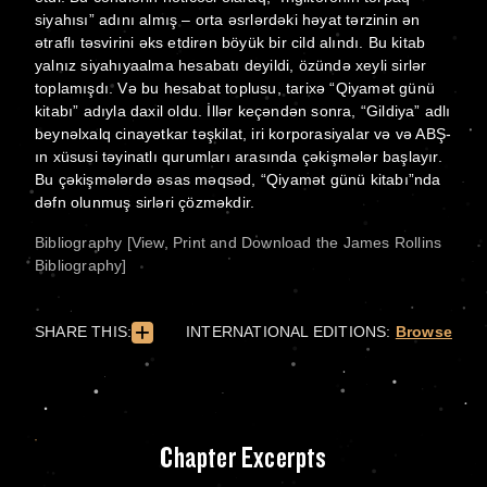
siyahısı” adını almış – orta əsrlərdəki həyat tərzinin ən
ətraflı təsvirini əks etdirən böyük bir cild alındı. Bu kitab
yalnız siyahıyaalma hesabatı deyildi, özündə xeyli sirlər
toplamışdı. Və bu hesabat toplusu, tarixə “Qiyamət günü
kitabı” adıyla daxil oldu. İllər keçəndən sonra, “Gildiya” adlı
beynəlxalq cinayətkar təşkilat, iri korporasiyalar və və ABŞ-
ın xüsusi təyinatlı qurumları arasında çəkişmələr başlayır.
Bu çəkişmələrdə əsas məqsəd, “Qiyamət günü kitabı”nda
dəfn olunmuş sirləri çözməkdir.
Bibliography [View, Print and Download the James Rollins
Bibliography]
SHARE THIS:
INTERNATIONAL EDITIONS:
Browse
Chapter Excerpts