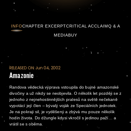
Amazonie
INFO
CHAPTER EXCERPT
CRITICAL ACCLAIM
Q & A
MEDIA
BUY
RELEASED ON: Jun 04, 2002
Amazonie
Randova vědecká výprava vstoupila do bujné amazonské
divočiny a už nikdy se neobjevila. O několik let později se z
jednoho z nejnehostinnějších pralesů na světě nečekaně
vypotácí její člen – bývalý voják ze Speciálních jednotek.
Je na pokraji sil, je vyděšený a zbývá mu pouze několik
hodin života. Do džungle kdysi vkročil s jedinou paží… a
vrátil se s oběma.