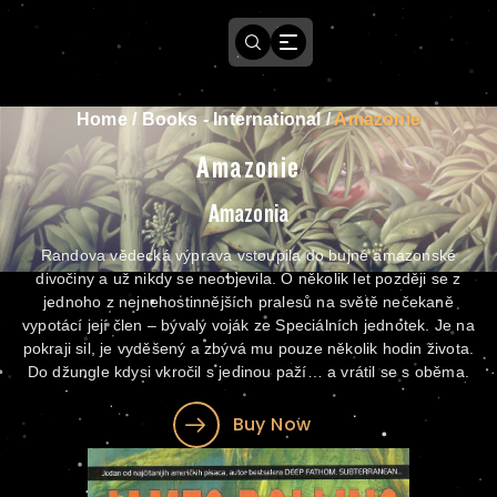
Home
/
Books - International
/
Amazonie
Amazonie
Amazonia
Randova vědecká výprava vstoupila do bujné amazonské
divočiny a už nikdy se neobjevila. O několik let později se z
jednoho z nejnehostinnějších pralesů na světě nečekaně
vypotácí její člen – bývalý voják ze Speciálních jednotek. Je na
pokraji sil, je vyděšený a zbývá mu pouze několik hodin života.
Do džungle kdysi vkročil s jedinou paží… a vrátil se s oběma.
Buy Now