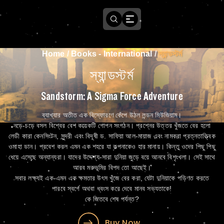
Home
/
Books - International
/
স্যান্ডস্টর্ম
স্যান্ডস্টর্ম
Sandstorm: A Sigma Force Adventure
ব্যাখ্যার অতীত এক বিস্ফোরণে কেঁপে উঠল লন্ডন মিউজিয়াম।
নড়ে-চড়ে বসল বিশ্বের বেশ কয়েকটি গোপন সংগঠন। প্রশ্নের উত্তর খুঁজতে বের হলো
লেডী কারা কেনসিংটন, সুন্দরী এবং বিদূষী ড. সাফিয়া আল-মায়াজ এবং নামকরা প্রত্নতাত্ত্বিক
ওমাহা ডান। প্রবেশ করল এমন এক শহরে যা কল্পনাকেও হার মানায়। কিন্তু ওদের পিছু পিছু
ধেয়ে এসেছে অন্যান্যরা। যাদের উদ্দেশ্য-সারা দুনিয়া জুড়ে বয়ে আনবে বিশৃংখলা। সেই সাথে
আরব মরুভূমির বিপদ তো আছেই।
সবার লক্ষ্যই এক-এমন এক ক্ষমতার উৎস খুঁজে বের করা, যেটা দুনিয়াকে পড়িণত করতে
পারবে স্বর্গে অথবা ধ্বংস করে দেবে মানব সভ্যতাকে!
কে জিতবে শেষ পর্যন্ত?
Buy Now