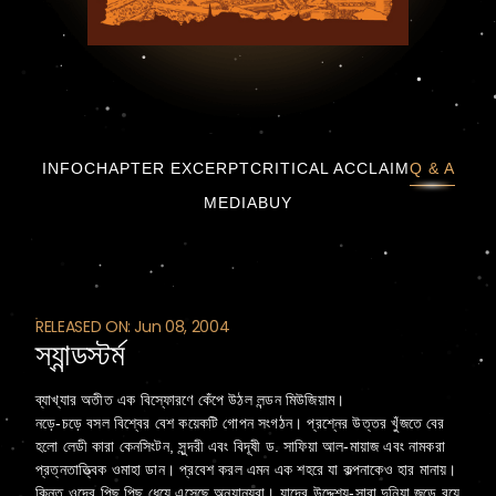
স্যান্ডস্টর্ম
INFO
CHAPTER EXCERPT
CRITICAL ACCLAIM
Q & A
MEDIA
BUY
RELEASED ON: Jun 08, 2004
স্যান্ডস্টর্ম
ব্যাখ্যার অতীত এক বিস্ফোরণে কেঁপে উঠল লন্ডন মিউজিয়াম।
নড়ে-চড়ে বসল বিশ্বের বেশ কয়েকটি গোপন সংগঠন। প্রশ্নের উত্তর খুঁজতে বের
হলো লেডী কারা কেনসিংটন, সুন্দরী এবং বিদূষী ড. সাফিয়া আল-মায়াজ এবং নামকরা
প্রত্নতাত্ত্বিক ওমাহা ডান। প্রবেশ করল এমন এক শহরে যা কল্পনাকেও হার মানায়।
কিন্তু ওদের পিছু পিছু ধেয়ে এসেছে অন্যান্যরা। যাদের উদ্দেশ্য-সারা দুনিয়া জুড়ে বয়ে