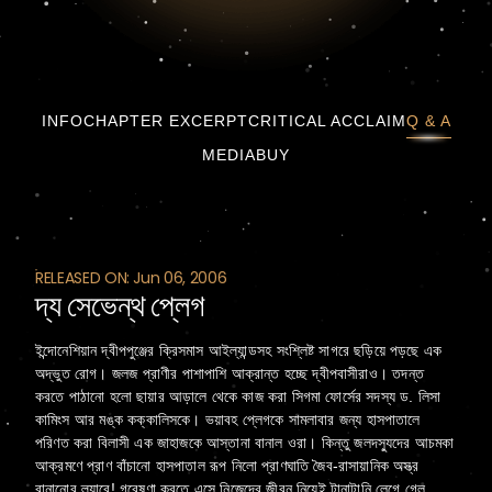
দ্য সেভেন্থ প্লেগ
INFO
CHAPTER EXCERPT
CRITICAL ACCLAIM
Q & A
MEDIA
BUY
RELEASED ON: Jun 06, 2006
দ্য সেভেন্থ প্লেগ
ইন্দোনেশিয়ান দ্বীপপুঞ্জের ক্রিসমাস আইল্যান্ডসহ সংশ্লিষ্ট সাগরে ছড়িয়ে পড়ছে এক
অদ্ভুত রোগ। জলজ প্রাণীর পাশাপাশি আক্রান্ত হচ্ছে দ্বীপবাসীরাও। তদন্ত
করতে পাঠানো হলো ছায়ার আড়ালে থেকে কাজ করা সিগমা ফোর্সের সদস্য ড. লিসা
কামিংস আর মঙ্ক কক্কালিসকে। ভয়াবহ প্লেগকে সামলাবার জন্য হাসপাতালে
পরিণত করা বিলাসী এক জাহাজকে আস্তানা বানাল ওরা। কিন্তু জলদস্যুদের আচমকা
আক্রমণে প্রাণ বাঁচানো হাসপাতাল রূপ নিলো প্রাণঘাতি জৈব-রাসায়ানিক অস্ত্র
বানানোর ল্যাবে! গবেষণা করতে এসে নিজেদের জীবন নিয়েই টানাটানি লেগে গেল,