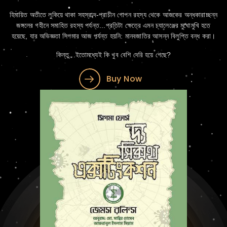
হিমায়িত অতীতে লুকিয়ে থাকা সহস্রাব্দ-প্রাচীন গোপন রহস্য থেকে আজকের অন্ধকারাচ্ছন্ন
জঙ্গলের গহীনে সমাহিত রহস্য পর্যন্ত...প্রতিটা ক্ষেত্রে এমন চ্যালেঞ্জের মুখোমুখি হতে
হয়েছে, যার অভিজ্ঞতা সিগমার আজ পর্যন্ত হয়নি: মানবজাতির আসন্ন বিলুপ্তি বন্ধ করা।
কিন্তু...ইতোমধ্যেই কি খুব বেশি দেরি হয়ে গেছে?
Buy Now