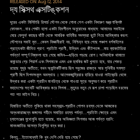
RELEASED ON: Aug 12, 2014
দ্য সিক্সথ এক্সটিঙ্কশন
দূরের একটা মিলিটারি রিসার্চ স্টেশন থেকে শোনা গেল একটা নিদারুণ যন্ত্রণাক্লিষ্ট
ফোনকল...যার শেষটা হলো একটা হিমশীতল অনুরোধের মাধ্যমে: আমাদের সবাইকে
মেরে ফেলুন! কাছের ঘাঁটি থেকে সামরিক বাহিনীর সদস্যরা ছুটে গিয়ে আবিষ্কার করল:
স্টেশনের সবাই মৃত...কেবল বিজ্ঞানীরাই নয়, নিশ্চিহ্ন হয়ে গেছে পঞ্চাশ বর্গমাইলের
প্রত্যেকটা জীবিত প্রাণ: প্রতিটা প্রাণী, উদ্ভিদ এবং কীটপতঙ্গ...মায় ব্যাকটেরিয়া
পর্যন্ত! সম্পূর্ণ নিষ্ফলা হয়ে গেছে জমিন—ছড়িয়ে পড়ছে রোগ। অনিবার্যকে থামাতে
কমান্ডার গ্রে পিয়ার্স এবং সিগমাকে এমন এক হুমকির জট খুলতে হবে, যার শেকড়
রয়েছে সুদূর অতীতে; যখন অ্যান্টার্কটিকায় ছিল সবুজের রাজত্ব আর পৃথিবীর সমস্ত
প্রাণী ছিল বিপদসংকুল অবস্থায় । আলেকজান্দ্রিয়ার হারিয়ে যাওয়া লাইব্রেরি থেকে
উদ্ধার করা একটা প্রাচীন মানচিত্র থেকে পাওয়া সূত্র অনুসরণ করে প্রাচীন
মহাদেশের সত্যটি আবিষ্কার করে সিগমা...মৃত্যুর নতুন যে রূপ চাপা পড়েছিল বরফের
শত শত মাইল নিচে।
হিমায়িত অতীতে লুকিয়ে থাকা সহস্রাব্দ-প্রাচীন গোপন রহস্য থেকে আজকের
অন্ধকারাচ্ছন্ন জঙ্গলের গহীনে সমাহিত রহস্য পর্যন্ত...প্রতিটা ক্ষেত্রে এমন
চ্যালেঞ্জের মুখোমুখি হতে হয়েছে, যার অভিজ্ঞতা সিগমার আজ পর্যন্ত হয়নি:
মানবজাতির আসন্ন বিলুপ্তি বন্ধ করা।
কিন্তু...ইতোমধ্যেই কি খুব বেশি দেরি হয়ে গেছে?