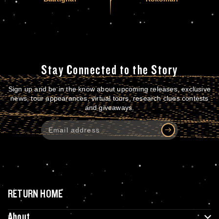
Stay Connected to the Story
Sign up and be in the know about upcoming releases, exclusive
news, tour appearances, virtual tours, research clues contests
and giveaways.
RETURN HOME
About