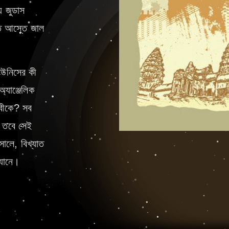
্য জুডাস
তে আস্তে জাল
।
িউনিসের কী
্যাঞ্জেলিক
থিবীকে? সব
। তবে সেই
ালে, বিখ্যাত
িযানে।