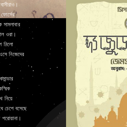
পবাসীরাও।
ফোর্সের
ে সামলাবার
নাল ওরা।
ূপ নিলো
ে এসে নিজেদের
মান্ডার
কস্মিক
ে নিয়ে
ঁধে চেপে বসেছে
ি পরোয়ানা।