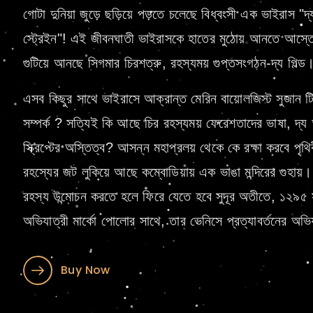
গোটা দুনিয়া জুড়ে ছড়িয়ে পড়তে চলেছে বিধ্বংসী এক ভাইরাস "দ
স্ট্রেইন"! এই জীবনঘাতী ভাইরাসকে হাতের মুঠোয় আনতে আস্
গুটিয়ে আনছে সিগমার চিরশত্রু, রহস্যময় গুপ্তসংগঠন-দ্য গিল্ড
এসব কিছুর সাথে ভাইরাসে আক্রান্ত মেরিন বায়োলজিস্ট সুজান ট
সম্পর্ক ? সত্যিই কি আছে চির রহস্যময় ফেরেশতাদের ভাষা, দ্য অ
স্ক্রিপ্টের অস্তিত্ব? আসন্ন মহাপ্রলয় থেকে কে রক্ষা করবে পৃ
রহস্যের জট লুকিয়ে আছে কম্বোডিয়ায় এক ভাঙা মন্দিরের গুহায়
রহস্য উন্মোচন করতে হলে ফিরে যেতে হবে সুদূর অতীতে, ১২৯৫ স
অভিযাত্রী মার্কো পোলোর সাথে, তার ভেনিসে প্রত্যাবর্তনের অভ
Buy Now