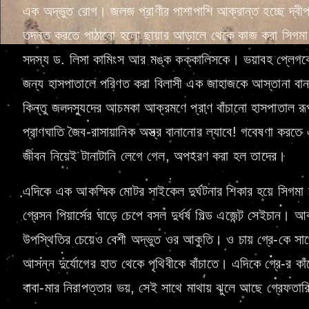
এক অদ্ভুত রোগ। জলজ প্রাণীর পাশাপাশি আক্রান্ত হচ্ছে দ্বী
তদন্ত করতে পাঠানো হলো ছায়ার আড়ালে থেকে কাজ করা সিগমা 
সদস্য ড. লিসা কামিংস আর মঙ্ক কক্কালিসকে। ভয়াবহ প্লেগক
জন্য হাসপাতালে পরিণত করা বিলাসী এক জাহাজকে আস্তানা বা
কিন্তু জলদস্যুদের আচমকা আক্রমণে প্রাণ বাঁচানো হাসপাতাল র
প্রাণঘাতি জৈব-রাসায়ানিক অস্ত্র বানানোর ল্যাবে! গবেষণা করত
জীবন নিয়েই টানাটানি লেগে গেল, অপহরণ করা হল তাদের।
এদিকে এক আকস্মিক মোটর সাইকেল দুর্ঘটনার শিকার হয়ে সিগমা ক
গ্রেসন পিয়ার্সের ঘাড়ে চেপে বসল দুর্ধর্ষ গিল্ড এজেন্ট সেইচান। আ
উপস্থিতির চেয়েও বেশী অদ্ভুত ওর আকুতি। ও চায় গ্রে-কে সাথ
আসন্ন দুর্যোগের হাত থেকে পৃথিবীকে বাঁচাতে। এদিকে গ্রে-র কা
বাবা-মার নিরাপত্তার ভয়, সেই সাথে মাথায় ঝুলে আছে গ্রেফতার