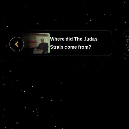
Where did The Judas
Strain come from?