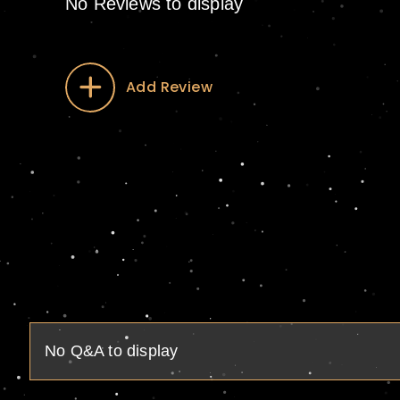
No Reviews to display
Add Review
No Q&A to display