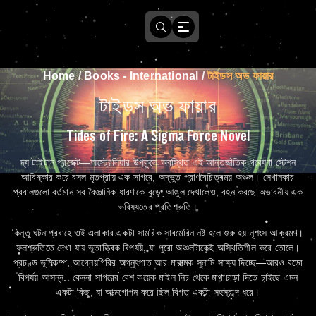
Home
/
Books - International
/
টাইডস অভ ফায়ার
টাইডস অভ ফায়ার
Tides of Fire: A Sigma Force Novel
দ্য টাইটান প্রজেক্ট—অস্ট্রেলিয়ার উপকূলে অবস্থিত এই আন্তর্জাতিক গবেষণা স্টেশন
আবিষ্কার করে বসল মৃতপ্রায় এক সাগরে, অদ্ভুত প্রাণবৈচিত্রময় অঞ্চল। সেখানকার
প্রবালগুলো বর্তমান সব বৈজ্ঞানিক ধারণাকে বুড়ো আঙুল দেখালেও, বহন করছে অভাবনীয় এক
ভবিষ্যতের প্রতিশ্রুতি।
কিন্তু ঘটনাপ্রবাহে ওই এলাকার একটা সামরিক সাবমেরিন নষ্ট হলে শুরু হয় নৃশংস আক্রমণ।
ফলশ্রুতিতে দেখা যায় ভূতাত্ত্বিক বিপর্যয়, যা পুরো অঞ্চলটাকেই অস্থিতিশীল করে তোলে।
প্রচণ্ড ভূমিকম্প, আগ্নেয়গিরির অগ্নুৎপাত আর মারাত্মক সুনামি সাক্ষ্য দিচ্ছে—আরও বড়ো
বিপর্যয় আসন্ন.. কেননা সাগরের বেশ কয়েক মাইল নিচ থেকে মাথাচাড়া দিতে চাইছে এমন
একটা কিছু, যা আত্মগোপন করে ছিল বিগত একটা সহস্রাব্দ ধরে।