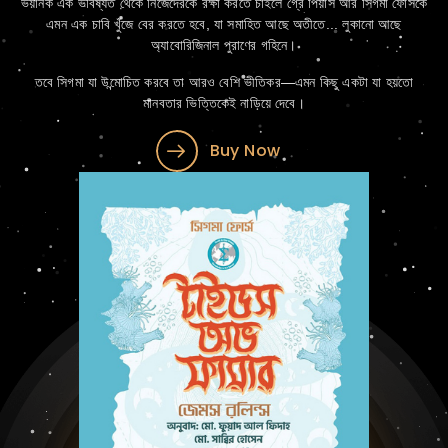
ভয়ানক এক ভবিষ্যত থেকে নিজেদেরকে রক্ষা করতে চাইলে গ্রে পিয়ার্স আর সিগমা ফোর্সকে
এমন এক চাবি খুঁজে বের করতে হবে, যা সমাহিত আছে অতীতে... লুকানো আছে
অ্যাবোরিজিনাল পুরাণের গহিনে।
তবে সিগমা যা উন্মোচিত করবে তা আরও বেশি ভীতিকর—এমন কিছু একটা যা হয়তো
মানবতার ভিত্তিকেই নাড়িয়ে দেবে।
Buy Now