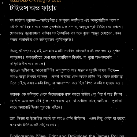
RELEASED ON: Aug 15, 2023
টাইডস অভ ফায়ার
দ্য টাইটান প্রজেক্ট—অস্ট্রেলিয়ার উপকূলে অবস্থিত এই আন্তর্জাতিক গবেষণা
স্টেশন আবিষ্কার করে বসল মৃতপ্রায় এক সাগরে, অদ্ভুত প্রাণবৈচিত্রময় অঞ্চল।
সেখানকার প্রবালগুলো বর্তমান সব বৈজ্ঞানিক ধারণাকে বুড়ো আঙুল দেখালেও, বহন
করছে অভাবনীয় এক ভবিষ্যতের প্রতিশ্রুতি।
কিন্তু ঘটনাপ্রবাহে ওই এলাকার একটা সামরিক সাবমেরিন নষ্ট হলে শুরু হয় নৃশংস
আক্রমণ। ফলশ্রুতিতে দেখা যায় ভূতাত্ত্বিক বিপর্যয়, যা পুরো অঞ্চলটাকেই
অস্থিতিশীল করে তোলে।
প্রচণ্ড ভূমিকম্প, আগ্নেয়গিরির অগ্নুৎপাত আর মারাত্মক সুনামি সাক্ষ্য দিচ্ছে—
আরও বড়ো বিপর্যয় আসন্ন.. কেননা সাগরের বেশ কয়েক মাইল নিচ থেকে মাথাচাড়া
দিতে চাইছে এমন একটা কিছু, যা আত্মগোপন করে ছিল বিগত একটা সহস্রাব্দ ধরে।
ভয়ানক এক ভবিষ্যত থেকে নিজেদেরকে রক্ষা করতে চাইলে গ্রে পিয়ার্স আর সিগমা
ফোর্সকে এমন এক চাবি খুঁজে বের করতে হবে, যা সমাহিত আছে অতীতে... লুকানো
আছে অ্যাবোরিজিনাল পুরাণের গহিনে।
তবে সিগমা যা উন্মোচিত করবে তা আরও বেশি ভীতিকর—এমন কিছু একটা যা হয়তো
মানবতার ভিত্তিকেই নাড়িয়ে দেবে।
Bibliography [View, Print and Download the James Rollins