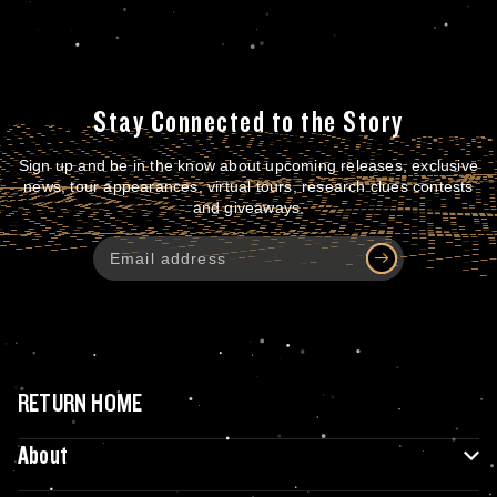
Stay Connected to the Story
Sign up and be in the know about upcoming releases, exclusive
news, tour appearances, virtual tours, research clues contests
and giveaways.
RETURN HOME
About