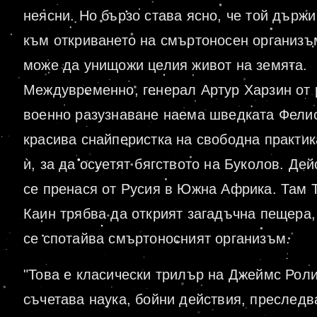
неясни. Но бързо става ясно, че той държ
към откриването на смъртоносен организъ
може да унищожи целия живот на земята.
Междувременно, генерал Артур Харзин от 
военно разузнаване наема шведката Фелис
красива снайперистка на свободна практик
ѝ, за да осуетят бягството на Буколов. Дей
се пренася от Русия в Южна Африка. Там 
Каин трябва да открият загадъчна пещера,
се спотайва смъртоносният организъм.
"Това е класически трилър на Джеймс Роли
съчетава наука, бойни действия, преследв