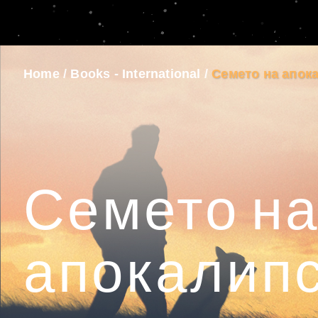
Home
/
Books - International
/
Семето на апок
Семето н
апокалип