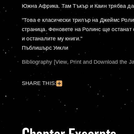
Южна Африка. Там Тъкър и Каин трябва да 
"Това е класически трилър на Джеймс Ролин
страница. Феновете на Ролинс ще останат о
и останалите му книги."
Пъблишърс Уикли
Bibliography [View, Print and Download the J
SHARE THIS: