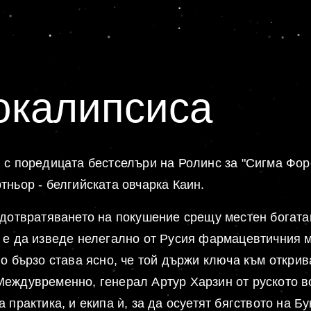
окалипсиса
 с поредицата бестселъри на Ролинс за "Сигма Фор
тньор - белгийската овчарка Каин.
едотвратяването на покушение срещу местен богата
у е да изведе нелегално от Русия фармацевтичния 
Но бързо става ясно, че той държи ключа към откри
Междувременно, генерал Артур Харзин от руското 
 практика, и екипа ѝ, за да осуетят бягството на Б