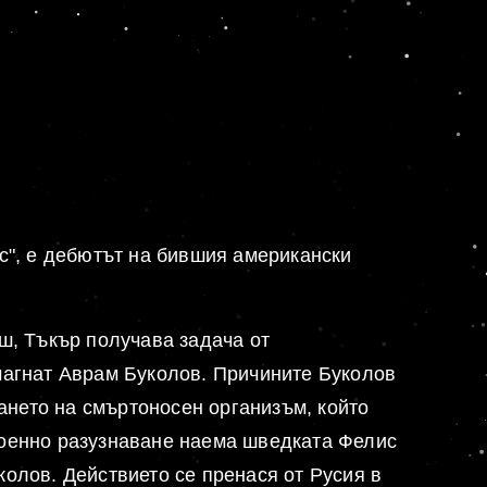
с", е дебютът на бившия американски
ш, Тъкър получава задача от
магнат Аврам Буколов. Причините Буколов
ването на смъртоносен организъм, който
военно разузнаване наема шведката Фелис
уколов. Действието се пренася от Русия в