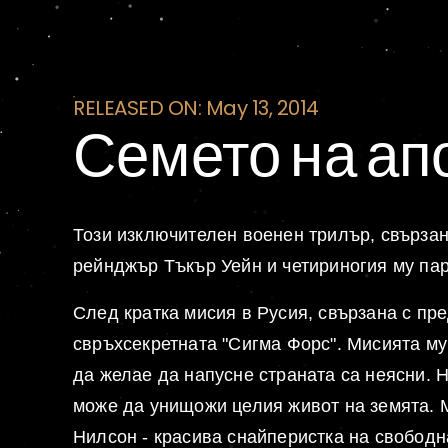
RELEASED ON: May 13, 2014
Семето на ап
Този изключителен военен трилър, свързан
рейнджър Тъкър Уейн и четириногия му пар
След кратка мисия в Русия, свързана с пр
свръхсекретната "Сигма Форс". Мисията м
да желае да напусне страната са неясни. 
може да унищожи целия живот на земята. 
Нилсон - красива снайперистка на свободна