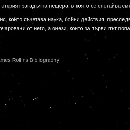
открият загадъчна пещера, в която се спотайва см
с, който съчетава наука, бойни действия, преследв
чаровани от него, а онези, които за първи път попа
ames Rollins Bibliography]