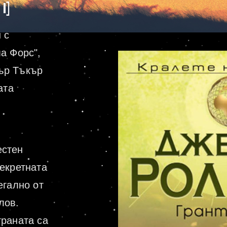
 I]
 с
а Форс",
ър Тъкър
ата
естен
екретната
егално от
лов.
траната са