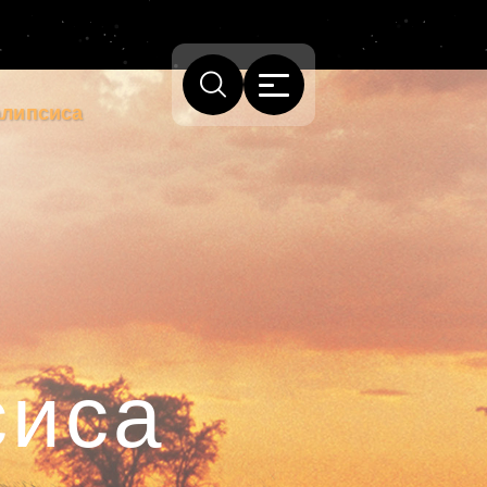
алипсиса
а
сиса