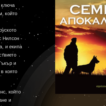
и ключа
м, който
руското
 Нилсон -
а, и екипа
ствието
Тъкър и
 в която
нс, който
ане и