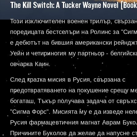
The Kill Switch: A Tucker Wayne Novel [Book
Този изключителен военен трилър, свързан
поредицата бестселъри на Ролинс за "Сигм
е дебютът на бившия американски рейндж
Уейн и четириногия му партньор - белгийск
овчарка Каин.
След кратка мисия в Русия, свързана с
предотвратяването на покушение срещу м
богаташ, Тъкър получава задача от свръхс
"Сигма Форс". Мисията му е да изведе нел
Русия фармацевтичния магнат Аврам Буко
Причините Буколов да желае да напусне с