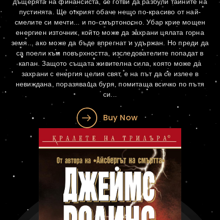
дъщерята на финансиста, се готви да разбули тайните на
пустинята. Ще открият обаче нещо по-красиво от най-
смелите си мечти... и по-смъртоносно. Убар крие мощен
енергиен източник, който може да захрани цялата горна
земя... ако може да бъде впрегнат и удържан. Но преди да
са поели към повърхността, изследователите попадат в
капан. Защото същата живителна сила, която може да
захрани с енергия целия свят, е на път да се излее в
невиждана, поразяваща буря, помитаща всичко по пътя
си...
Buy Now