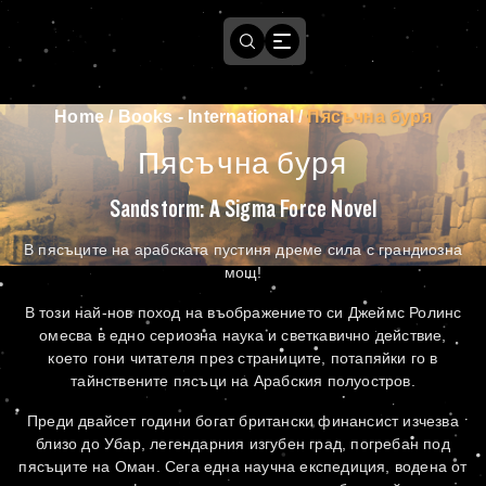
Home
/
Books - International
/
Пясъчна буря
Пясъчна буря
Sandstorm: A Sigma Force Novel
В пясъците на арабската пустиня дреме сила с грандиозна
мощ!
В този най-нов поход на въображението си Джеймс Ролинс
омесва в едно сериозна наука и светкавично действие,
което гони читателя през страниците, потапяйки го в
тайнствените пясъци на Арабския полуостров.
Преди двайсет години богат британски финансист изчезва
близо до Убар, легендарния изгубен град, погребан под
пясъците на Оман. Сега една научна експедиция, водена от