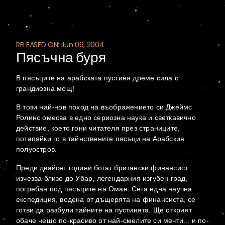
RELEASED ON: Jun 09, 2004
Пясъчна буря
В пясъците на арабската пустиня дреме сила с
грандиозна мощ!
В този най-нов поход на въображението си Джеймс
Ролинс омесва в едно сериозна наука и светкавично
действие, което гони читателя през страниците,
потапяйки го в тайнствените пясъци на Арабския
полуостров.
Преди двайсет години богат британски финансист
изчезва близо до Убар, легендарния изгубен град,
погребан под пясъците на Оман. Сега една научна
експедиция, водена от дъщерята на финансиста, се
готви да разбули тайните на пустинята. Ще открият
обаче нещо по-красиво от най-смелите си мечти... и по-