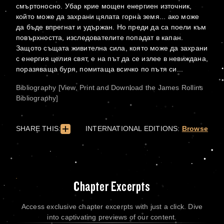
смъртоносно. Убар крие мощен енергиен източник,
който може да захрани цялата горна земя... ако може
да бъде впрегнат и удържан. Но преди да са поели към
повърхността, изследователите попадат в капан.
Защото същата живителна сила, която може да захрани
с енергия целия свят, е на път да се излее в невиждана,
поразяваща буря, помитаща всичко по пътя си...
Bibliography [View, Print and Download the James Rollins
Bibliography]
SHARE THIS:
INTERNATIONAL EDITIONS:
Browse
Chapter Excerpts
Access exclusive chapter excerpts with just a click. Dive
into captivating previews of our content.