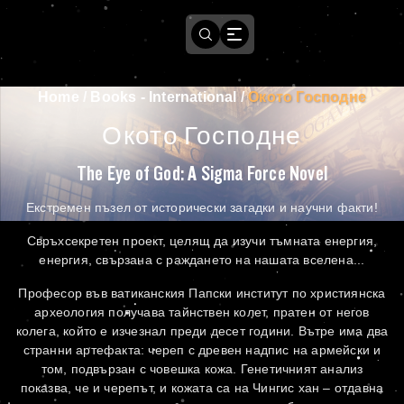
Home
/
Books - International
/
Окото Господне
Окото Господне
The Eye of God: A Sigma Force Novel
Екстремен пъзел от исторически загадки и научни факти!
Свръхсекретен проект, целящ да изучи тъмната енергия,
енергия, свързана с раждането на нашата вселена...
Професор във ватиканския Папски институт по християнска
археология получава тайнствен колет, пратен от негов
колега, който е изчезнал преди десет години. Вътре има два
странни артефакта: череп с древен надпис на армейски и
том, подвързан с човешка кожа. Генетичният анализ
показва, че и черепът, и кожата са на Чингис хан – отдавна