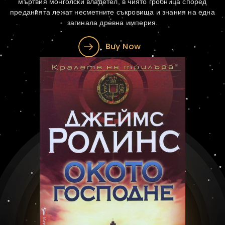
мъртвия монголски владетел, в чиято гробница според
преданията лежат несметните съкровища и знания на една
загинала древна империя.
Buy Now