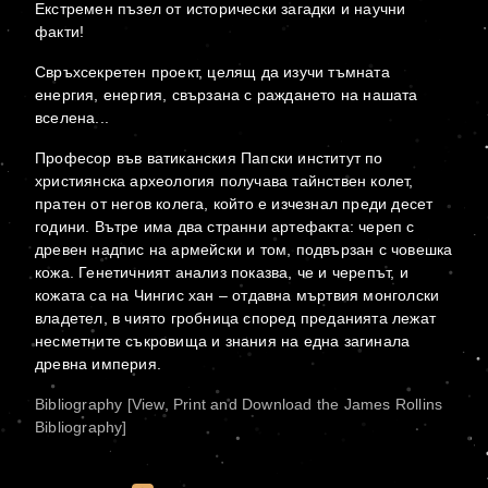
Екстремен пъзел от исторически загадки и научни
факти!
Свръхсекретен проект, целящ да изучи тъмната
енергия, енергия, свързана с раждането на нашата
вселена...
Професор във ватиканския Папски институт по
християнска археология получава тайнствен колет,
пратен от негов колега, който е изчезнал преди десет
години. Вътре има два странни артефакта: череп с
древен надпис на армейски и том, подвързан с човешка
кожа. Генетичният анализ показва, че и черепът, и
кожата са на Чингис хан – отдавна мъртвия монголски
владетел, в чиято гробница според преданията лежат
несметните съкровища и знания на една загинала
древна империя.
Bibliography [View, Print and Download the James Rollins
Bibliography]