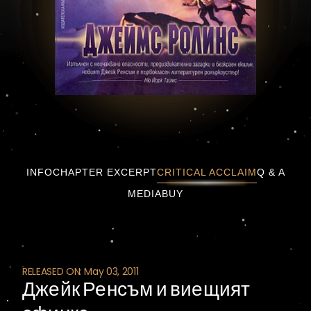
Джейк Ренсъм и виещият сфин
INFO
CHAPTER EXCERPT
CRITICAL ACCLAIM
Q & A
MEDIA
BUY
RELEASED ON: May 03, 2011
Джейк Ренсъм и виещият