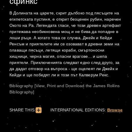
сфинкс
В Долината на царете, скрит дълбоко под пясъците на
египетската пустиня, е открит безценен рубин, наречен
Окото на Ра. Легендата гласи, че този древен артефакт
притежава необикновена мощ и не бива да попадне в
лоши ръце. А когато това се случва, Джейк и Кейди
Ренсъм и приятелите им се озовават в древни земи на
плаващи пясъци, летящи кораби, смъртоносни
хищници, черна магия, опасни врагове... и шепа
приятели. Приключенията следват едно след друго, за
да дадат отговор на въпроса - ще оцелеят ли Джейк и
Кейди и ще победят ли и този път Калверум Рекс.
Bibliography [View, Print and Download the James Rollins
Bibliography]
SHARE THIS:
INTERNATIONAL EDITIONS:
Browse