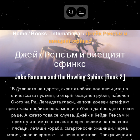
Home
/
Books - International
/
Джейк Ренсъм и
виещият сфинкс
Джейк Ренсъм и виещият
сфинкс
Jake Ransom and the Howling Sphinx [Book 2]
В Долината на царете, скрит дълбоко под пясъците на
египетската пустиня, е открит безценен рубин, наречен
Окото на Ра. Легендата гласи, че този древен артефакт
притежава необикновена мощ и не бива да попадне в лоши
ръце. А когато това се случва, Джейк и Кейди Ренсъм и
приятелите им се озовават в древни земи на плаващи
пясъци, летящи кораби, смъртоносни хищници, черна
магия, опасни врагове... и шепа приятели. Приключенията