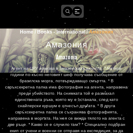
Home
/
Books - International
/
Амазония
Амазония
Amazonia
Агент на ЦРУ изчезва в амазонската джунгла. * Четири
години по-късно неговият шеф получава съобщение от
бразилска морга, потвърждаващо смъртта. * В
свръхсекретна папка има фотография на агента, направена
преди убийството. На снимката той е размахал
единствената ръка, която му е останала, след като
снайперски куршум е отнесъл другата. * В друга
свръхсекретна папка се съхранява фотографията,
направена в моргата. На нея се вижда тялото на агента с
две ръце. * Какво се е случило там? * Специално подбран
екип от учени и военни се отправя на експедиция, за да