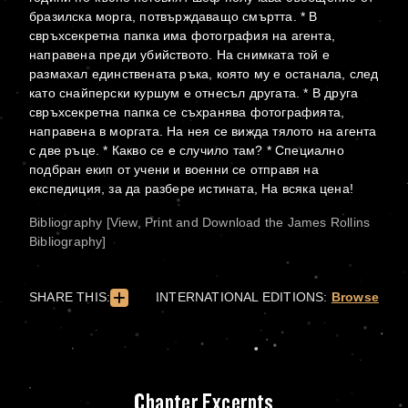
бразилска морга, потвърждаващо смъртта. * В
свръхсекретна папка има фотография на агента,
направена преди убийството. На снимката той е
размахал единствената ръка, която му е останала, след
като снайперски куршум е отнесъл другата. * В друга
свръхсекретна папка се съхранява фотографията,
направена в моргата. На нея се вижда тялото на агента
с две ръце. * Какво се е случило там? * Специално
подбран екип от учени и военни се отправя на
експедиция, за да разбере истината, На всяка цена!
Bibliography [View, Print and Download the James Rollins
Bibliography]
SHARE THIS:
INTERNATIONAL EDITIONS:
Browse
Chapter Excerpts