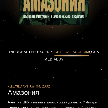
Амазония
INFO
CHAPTER EXCERPT
CRITICAL ACCLAIM
Q & A
MEDIA
BUY
RELEASED ON: Jun 04, 2002
Амазония
Агент на ЦРУ изчезва в амазонската джунгла. * Четири
години по-късно неговият шеф получава съобщение от