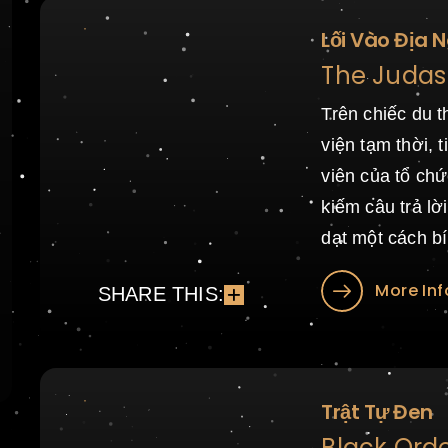
Lối Vào Địa 
The Judas 
Trên chiếc du 
viện tạm thời, 
viên của tổ chứ
kiếm câu trả lờ
dạt một cách b
More Inf
SHARE THIS:
Trật Tự Đen
Black Orde