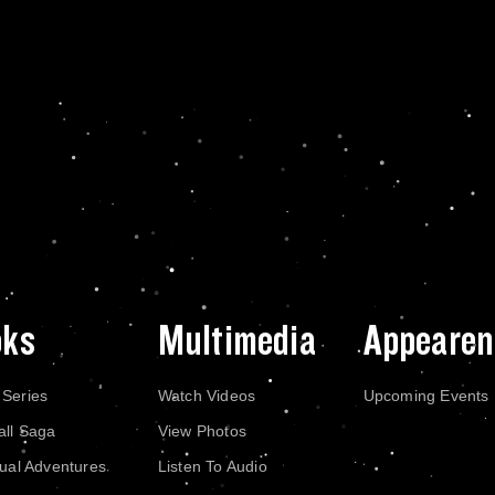
oks
Multimedia
Appearen
 Series
Watch Videos
Upcoming Events
all Saga
View Photos
dual Adventures
Listen To Audio