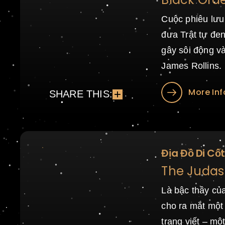
Cuộc phiêu lưu
đưa Trật tự đen
gây sôi động và
James Rollins.
More Inf
SHARE THIS:
Địa Đồ Di Cốt
The Judas 
Là bậc thầy của
cho ra mắt một
trang viết – m