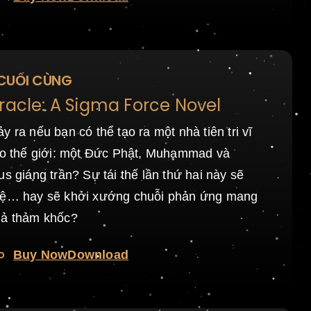
 CUỐI CÙNG
racle: A Sigma Force Novel
y ra nếu bạn có thể tạo ra một nhà tiên tri vĩ
cho thế giới: một Đức Phật, Muhammad và
us giáng trần? Sự tái thế lần thứ hai này sẽ
huệ… hay sẽ khởi xướng chuỗi phản ứng mang
uả thảm khốc?
o
Buy Now
Download