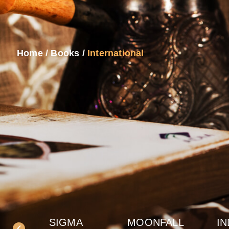
Home
/
Books
/
International
SIGMA
MOONFALL
IN