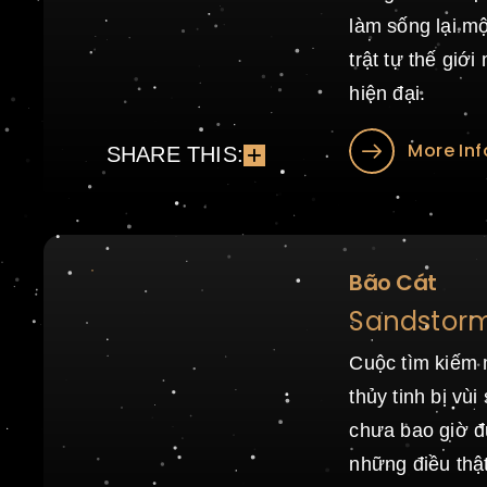
làm sống lại mộ
trật tự thế giớ
hiện đại.
More Inf
SHARE THIS:
Bão Cát
Sandstorm
Cuộc tìm kiếm 
thủy tinh bị vù
chưa bao giờ đ
những điều thậ