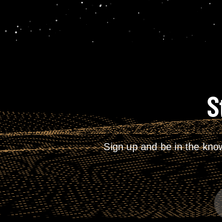
S
Sign up and be in the kno