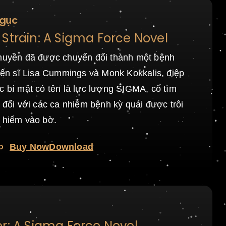
Ngục
Strain: A Sigma Force Novel
thuyền đã được chuyển đổi thành một bệnh
tiến sĩ Lisa Cummings và Monk Kokkalis, điệp
c bí mật có tên là lực lượng SIGMA, cố tìm
i đối với các ca nhiễm bệnh kỳ quái được trôi
í hiểm vào bờ.
o
Buy Now
Download
r: A Sigma Force Novel