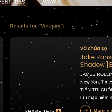
VENTURES
WAYNE
Results for "Vietnam":
và chúa sọ
Jake Ranso
Shadow [B
JAMES ROLLINS,
New York Time
TIÊN TRI CUỐI 
lưu mạo hiểm n
More Inf
SHARE THIS: