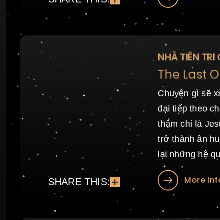
NHÀ TIÊN TRI
The Last O
Chuyện gì sẽ xả
đại tiếp theo 
thậm chí là Jes
trở thành ân 
lại những hệ q
More Inf
SHARE THIS: