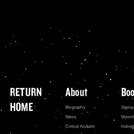
RETURN
About
Bo
HOME
Biography
Sigma
News
Moonf
Critical Acclaim
Indivi