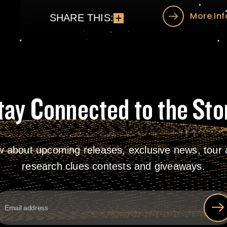
More Inf
SHARE THIS:
tay Connected to the Sto
w about upcoming releases, exclusive news, tour a
research clues contests and giveaways.