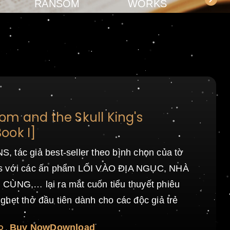
RANSOM
WORKS
m and the Skull King's
ook I]
 tác giả best-seller theo bình chọn của tờ
s với các ấn phẩm LỐI VÀO ĐỊA NGỤC, NHÀ
CÙNG,… lại ra mắt cuốn tiểu thuyết phiêu
ghẹt thở đầu tiên dành cho các độc giả trẻ
o
Buy Now
Download