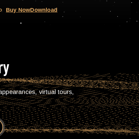
o
Buy Now
Download
ry
ppearances, virtual tours,