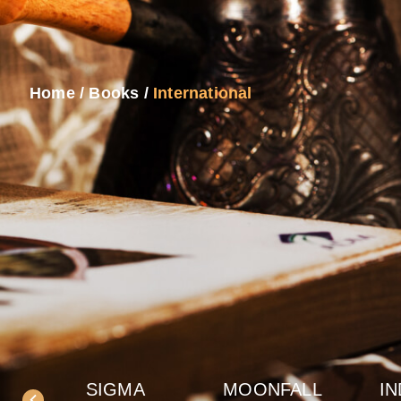
Home
/
Books
/
International
SIGMA
MOONFALL
IN