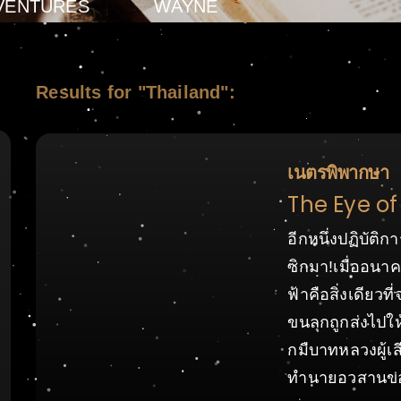
VENTURES
WAYNE
Results for "Thailand":
เนตรพิพากษา
The Eye of
อีกหนึ่งปฏิบัติ
ซิกมา!เมื่ออนาค
ฟ้าคือสิ่งเดียว
ขนลุกถูกส่งไปใ
กมืบาทหลวงผู้เส
ทำนายอวสานขอ