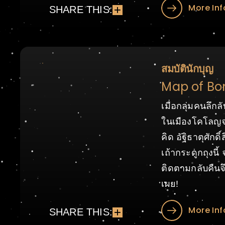
More Inf
SHARE THIS:
สมบัตินักบุญ
Map of Bo
เมื่อกลุ่มคนลึ
ในเมืองโคโลญจน
คิด อัฐิธาตุศักด
เถ้ากระดูกถุงนี
ติดตามกลับคืนจึ
เผย!
More Inf
SHARE THIS: