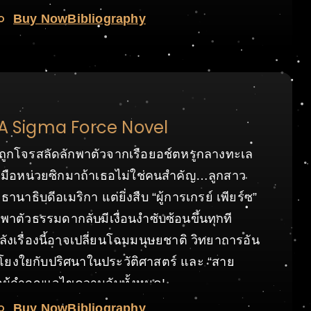
o
Buy Now
Bibliography
ะ
 A Sigma Force Novel
ถูกโจรสลัดลักพาตัวจากเรือยอช์ตหรูกลางทะเล
ถึงมือหน่วยซิกมาถ้าเธอไม่ใช่คนสำคัญ…ลูกสาว
นาธิบดีอเมริกา แต่ยิ่งสืบ “ผู้การเกรย์ เพียร์ซ”
ักพาตัวธรรมดากลับมีเงื่อนงำซับซ้อนขึ้นทุกที
ลังเรื่องนี้อาจเปลี่ยนโฉมมนุษยชาติ วิทยาการอัน
โยงใยกับปริศนาในประวัติศาสตร์ และ “สาย
ือผู้กำกุญแจไขความลับทั้งหมด!
o
Buy Now
Bibliography