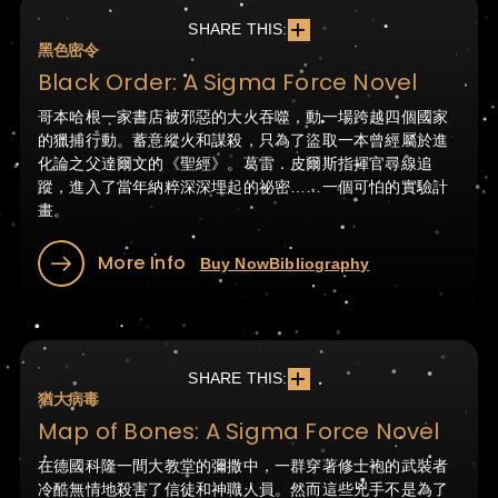
SHARE THIS:
黑色密令
Black Order: A Sigma Force Novel
哥本哈根一家書店被邪惡的大火吞噬，動一場跨越四個國家
的獵捕行動。蓄意縱火和謀殺，只為了盜取一本曾經屬於進
化論之父達爾文的《聖經》。葛雷．皮爾斯指揮官尋線追
蹤，進入了當年納粹深深埋起的祕密……一個可怕的實驗計
畫。
More Info
Buy Now
Bibliography
SHARE THIS:
猶大病毒
Map of Bones: A Sigma Force Novel
在德國科隆一間大教堂的彌撒中，一群穿著修士袍的武裝者
冷酷無情地殺害了信徒和神職人員。然而這些兇手不是為了