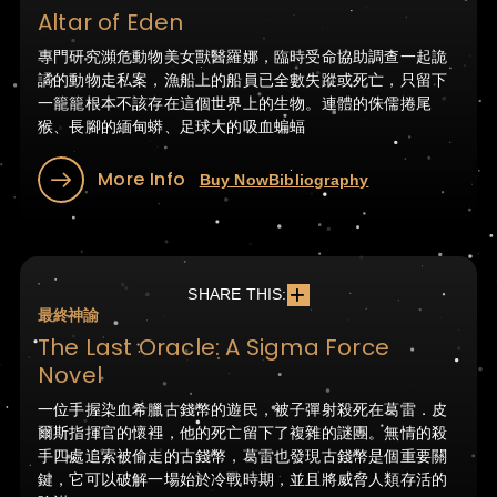
Altar of Eden
專門研究瀕危動物美女獸醫羅娜，臨時受命協助調查一起詭
譎的動物走私案，漁船上的船員已全數失蹤或死亡，只留下
一籠籠根本不該存在這個世界上的生物。連體的侏儒捲尾
猴、長腳的緬甸蟒、足球大的吸血蝙蝠
More Info
Buy Now
Bibliography
SHARE THIS:
最終神諭
The Last Oracle: A Sigma Force
Novel
一位手握染血希臘古錢幣的遊民，被子彈射殺死在葛雷．皮
爾斯指揮官的懷裡，他的死亡留下了複雜的謎團。無情的殺
手四處追索被偷走的古錢幣，葛雷也發現古錢幣是個重要關
鍵，它可以破解一場始於冷戰時期，並且將威脅人類存活的