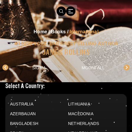
Home
/
Books
/
International
#1 NEW YORK TIMES BEST SELLING AUTHOR
JAMES ROLLINS
SIGMA
MOONFALL
Books Available In
Select A Country:
AUSTRALIA
LITHUANIA
AZERBAIJAN
MACEDONIA
BANGLADESH
NETHERLANDS