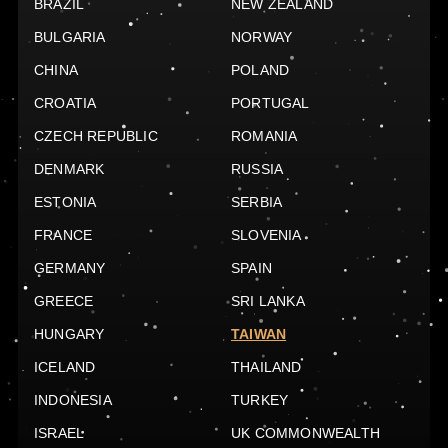
BRAZIL
NEW ZEALAND
BULGARIA
NORWAY
CHINA
POLAND
CROATIA
PORTUGAL
CZECH REPUBLIC
ROMANIA
DENMARK
RUSSIA
ESTONIA
SERBIA
FRANCE
SLOVENIA
GERMANY
SPAIN
GREECE
SRI LANKA
HUNGARY
TAIWAN
ICELAND
THAILAND
INDONESIA
TURKEY
ISRAEL
UK COMMONWEALTH