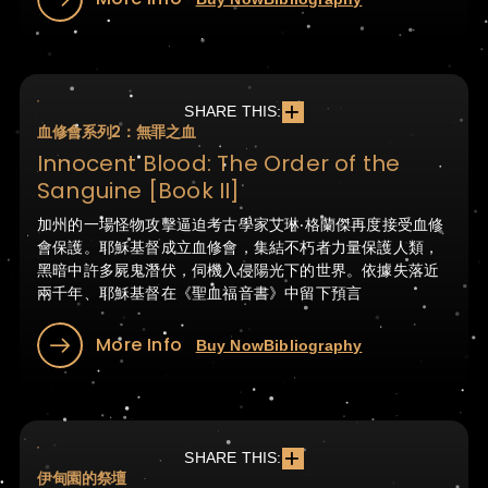
SHARE THIS:
血修會系列2：無罪之血
Innocent Blood: The Order of the
Sanguine [Book II]
加州的一場怪物攻擊逼迫考古學家艾琳‧格蘭傑再度接受血修
會保護。耶穌基督成立血修會，集結不朽者力量保護人類，
黑暗中許多屍鬼潛伏，伺機入侵陽光下的世界。依據失落近
兩千年、耶穌基督在《聖血福音書》中留下預言
More Info
Buy Now
Bibliography
SHARE THIS:
伊甸園的祭壇