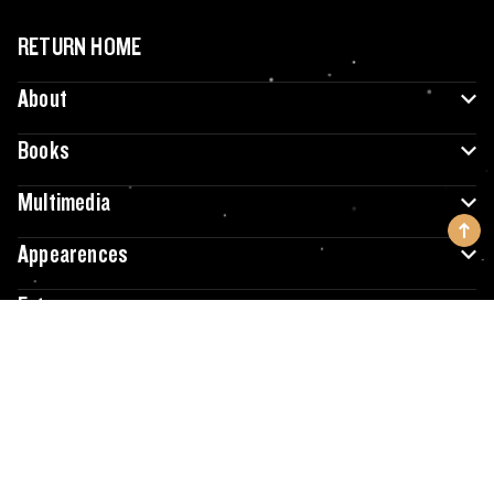
RETURN HOME
About
Books
Multimedia
Appearences
Extras
Contact
JamesRollins.com