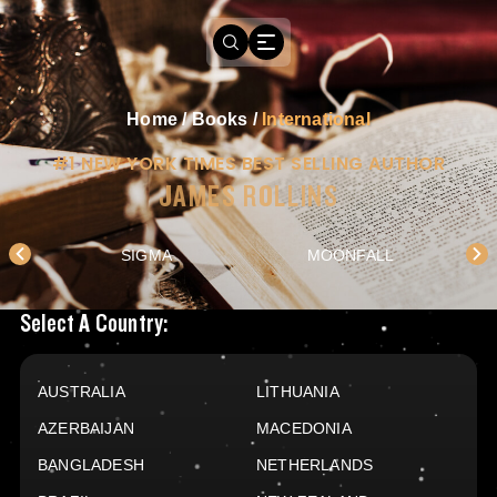
Home
/
Books
/
International
#1 NEW YORK TIMES BEST SELLING AUTHOR
JAMES ROLLINS
SIGMA
MOONFALL
Books Available In
Select A Country:
AUSTRALIA
LITHUANIA
AZERBAIJAN
MACEDONIA
BANGLADESH
NETHERLANDS