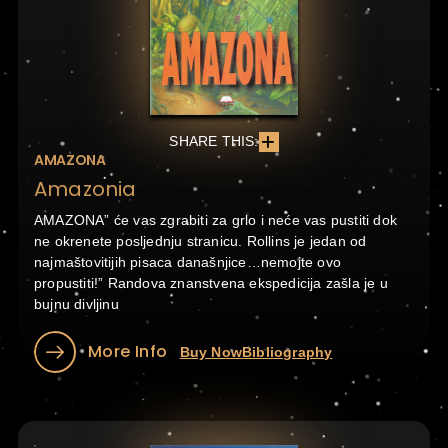
SHARE THIS:
AMAZONA
Amazonia
AMAZONA” će vas zgrabiti za grlo i neće vas pustiti dok
ne okrenete posljednju stranicu. Rollins je jedan od
najmaštovitijih pisaca današnjice…nemojte ovo
propustiti!” Randova znanstvena ekspedicija zašla je u
bujnu divljinu
More Info
Buy Now
Bibliography