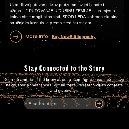
Uzbudljivo putovanje kroz podzemni svijet ljepote i
užasa….” PUTOVANJE U DUBINU ZEMLJE… na mjesto
kakvo niste mogli ni sanjati ISPOD LEDA izabrana skupina
stručnjaka krenula je prema središtu svijeta.
More Info
Buy Now
Bibliography
Stay Connected to the Story
Sign up and be in the know about upcoming releases, exclusive
news, tour appearances, virtual tours, research clues contests
and giveaways.