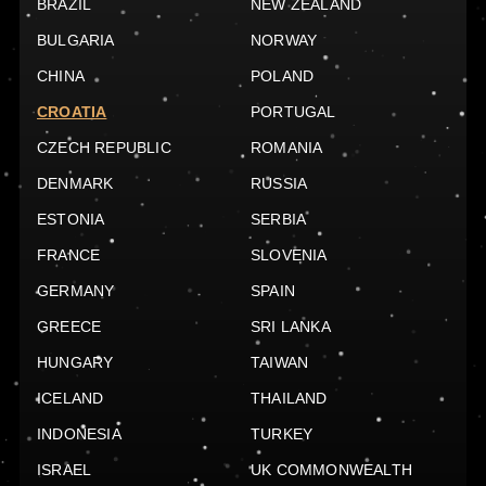
BRAZIL
NEW ZEALAND
BULGARIA
NORWAY
CHINA
POLAND
CROATIA
PORTUGAL
CZECH REPUBLIC
ROMANIA
DENMARK
RUSSIA
ESTONIA
SERBIA
FRANCE
SLOVENIA
GERMANY
SPAIN
GREECE
SRI LANKA
HUNGARY
TAIWAN
ICELAND
THAILAND
INDONESIA
TURKEY
ISRAEL
UK COMMONWEALTH